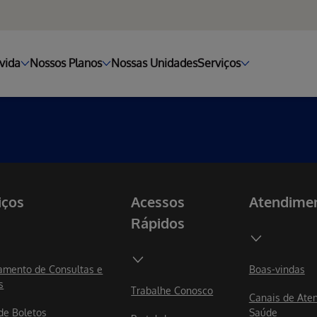
vida
Nossos Planos
Nossas Unidades
Serviços
iços
Acessos
Atendime
Rápidos
mento de Consultas e
Boas-vindas
s
Trabalhe Conosco
Canais de Ate
 de Boletos
Saúde