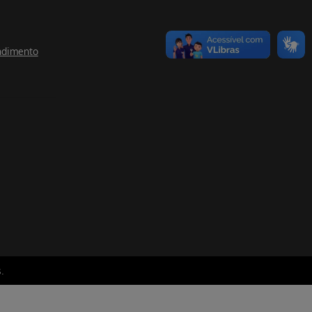
ndimento
.