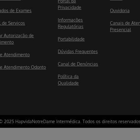
Portal da
Privacidade
ados de Exames
Ouvidoria
Informações
l de Serviços
Canais de Ate
Regulatórias
Presencial
ar Autorização de
Portabilidade
imento
Dúvidas Frequentes
e Atendimento
Canal de Denúncias
e Atendimento Odonto
Política da
Qualidade
© 2025 HapvidaNotreDame Intermédica. Todos os direitos reservados