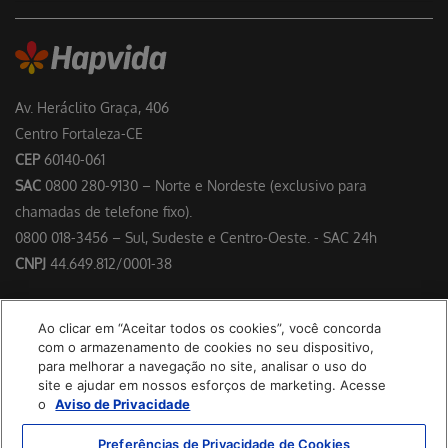
Av. Heráclito Graça, 406
Centro Fortaleza-CE
CEP
60140-061
SAC
0800 280-9130 – Norte e Nordeste (exclusivo para
chamadas de telefone fixo).
0800 018-3456 – Sul, Sudeste e Centro-Oeste. - SAC 24h
CNPJ
44.649.812/0001-38
Responsável Técnico: Dr. Francisco Floriano Delgado Perdigão –
Ao clicar em “Aceitar todos os cookies”, você concorda
CRM/CE 4953
com o armazenamento de cookies no seu dispositivo,
para melhorar a navegação no site, analisar o uso do
site e ajudar em nossos esforços de marketing. Acesse
o
Aviso de Privacidade
Preferências de Privacidade de Cookies