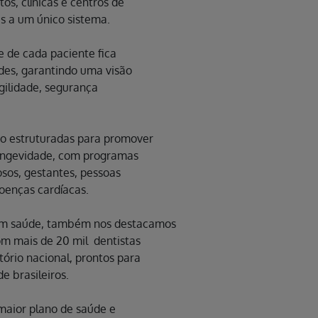
os, clínicas e centros de
as a um único sistema.
de de cada paciente fica
des, garantindo uma visão
gilidade, segurança
do estruturadas para promover
longevidade, com programas
osos, gestantes, pessoas
oenças cardíacas.
em saúde, também nos destacamos
m mais de 20 mil dentistas
tório nacional, prontos para
e brasileiros.
maior plano de saúde e