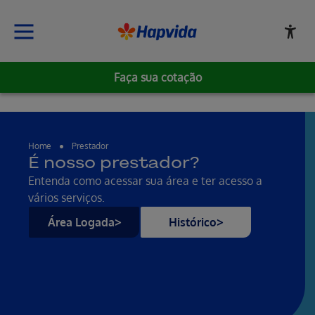
Faça sua cotação
Home
Prestador
É nosso prestador?
Entenda como acessar sua área e ter acesso a
vários serviços.
Área Logada
Histórico