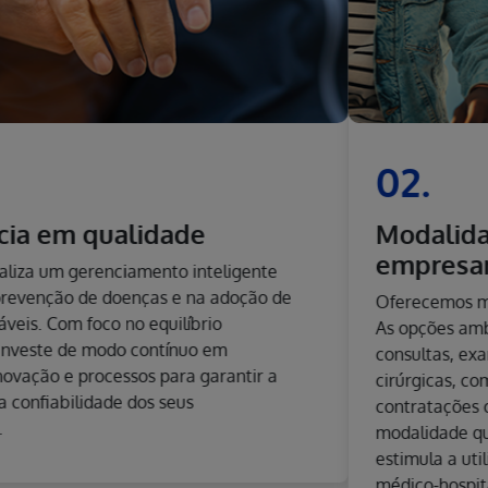
02.
Modalidades de contratação
empresarial
Oferecemos modalidades variadas de contratação.
As opções ambulatorial e hospitalar cobrem
consultas, exames e internações clínicas e
cirúrgicas, com ou sem obstetrícia. Entre as
contratações opcionais destaca-se a copartipação,
modalidade que reduz o valor do plano de saúde e
estimula a utilização responsável do sistema
médico-hospitalar.