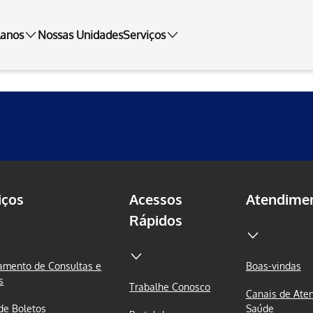
lanos
Nossas Unidades
Serviços
iços
Acessos
Atendime
Rápidos
mento de Consultas e
Boas-vindas
s
Trabalhe Conosco
Canais de Ate
 de Boletos
Saúde