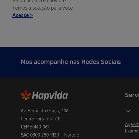
Ainda ficou com dúvida?
Temos a solução para você
Acesse
Nos acompanhe nas Redes Sociais
Serv
Av. Heráclito Graça, 406
Centro Fortaleza-CE
Agenda
CEP
60140-061
Exame
SAC
0800 280-9130 – Norte e