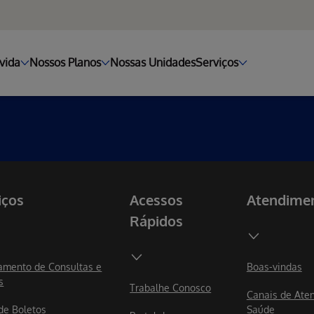
vida
Nossos Planos
Nossas Unidades
Serviços
iços
Acessos
Atendime
Rápidos
mento de Consultas e
Boas-vindas
s
Trabalhe Conosco
Canais de Ate
 de Boletos
Saúde