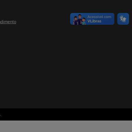
ndimento
.