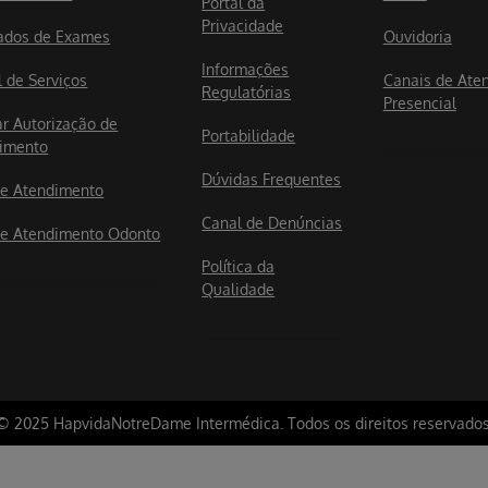
Portal da
Privacidade
ados de Exames
Ouvidoria
Informações
l de Serviços
Canais de Ate
Regulatórias
Presencial
ar Autorização de
Portabilidade
imento
Dúvidas Frequentes
e Atendimento
Canal de Denúncias
e Atendimento Odonto
Política da
Qualidade
© 2025 HapvidaNotreDame Intermédica. Todos os direitos reservados