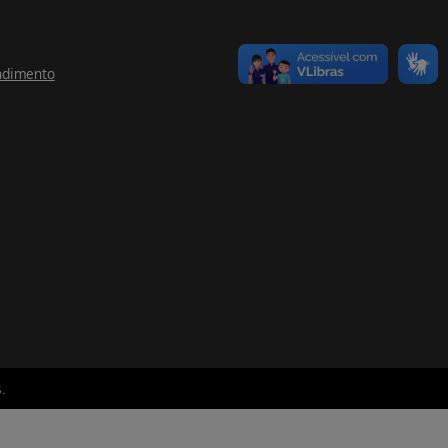
ndimento
.