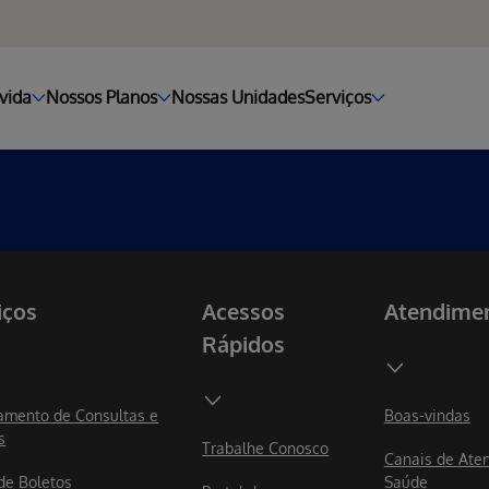
vida
Nossos Planos
Nossas Unidades
Serviços
iços
Acessos
Atendime
Rápidos
mento de Consultas e
Boas-vindas
s
Trabalhe Conosco
Canais de Ate
 de Boletos
Saúde