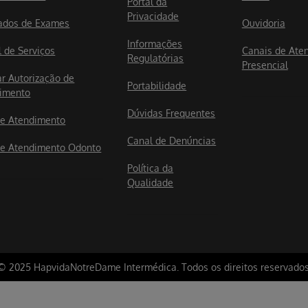
Portal da
Privacidade
ados de Exames
Ouvidoria
Informações
l de Serviços
Canais de Ate
Regulatórias
Presencial
ar Autorização de
Portabilidade
imento
Dúvidas Frequentes
e Atendimento
Canal de Denúncias
e Atendimento Odonto
Política da
Qualidade
© 2025 HapvidaNotreDame Intermédica. Todos os direitos reservados