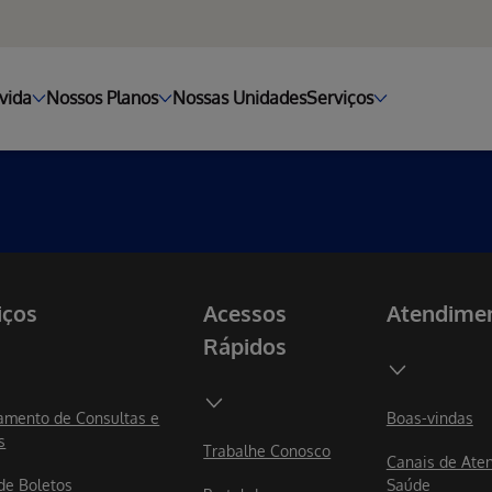
vida
Nossos Planos
Nossas Unidades
Serviços
iços
Acessos
Atendime
Rápidos
mento de Consultas e
Boas-vindas
s
Trabalhe Conosco
Canais de Ate
 de Boletos
Saúde