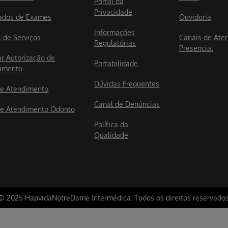
Portal da
Privacidade
ados de Exames
Ouvidoria
Informações
l de Serviços
Canais de Ate
Regulatórias
Presencial
ar Autorização de
Portabilidade
imento
Dúvidas Frequentes
e Atendimento
Canal de Denúncias
e Atendimento Odonto
Política da
Qualidade
© 2025 HapvidaNotreDame Intermédica. Todos os direitos reservados