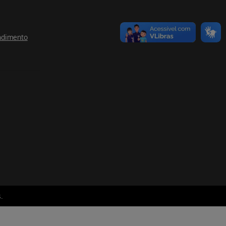
ndimento
.