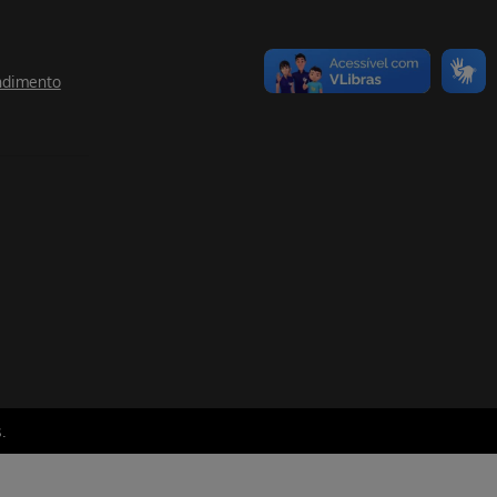
ndimento
.