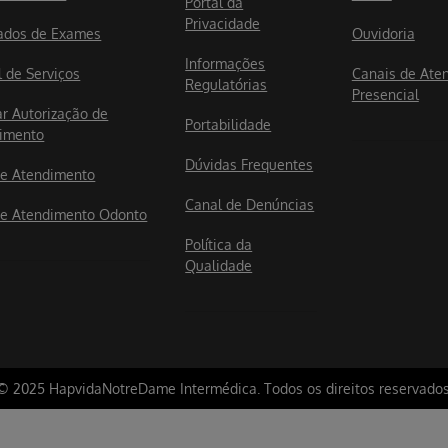
Portal da
Privacidade
ados de Exames
Ouvidoria
Informações
l de Serviços
Canais de Ate
Regulatórias
Presencial
ar Autorização de
Portabilidade
imento
Dúvidas Frequentes
e Atendimento
Canal de Denúncias
e Atendimento Odonto
Política da
Qualidade
© 2025 HapvidaNotreDame Intermédica. Todos os direitos reservados