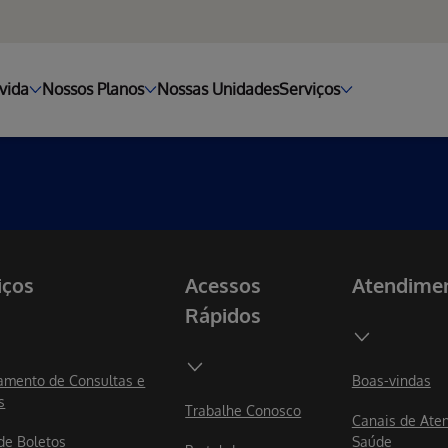
vida
Nossos Planos
Nossas Unidades
Serviços
iços
Acessos
Atendime
Rápidos
mento de Consultas e
Boas-vindas
s
Trabalhe Conosco
Canais de Ate
 de Boletos
Saúde