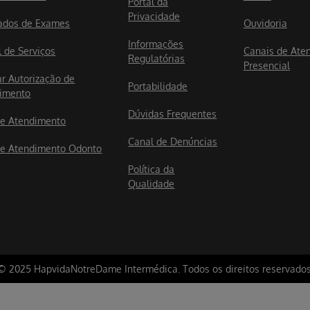
Portal da
Privacidade
ados de Exames
Ouvidoria
Informações
l de Serviços
Canais de Ate
Regulatórias
Presencial
ar Autorização de
Portabilidade
imento
Dúvidas Frequentes
e Atendimento
Canal de Denúncias
e Atendimento Odonto
Política da
Qualidade
© 2025 HapvidaNotreDame Intermédica. Todos os direitos reservados