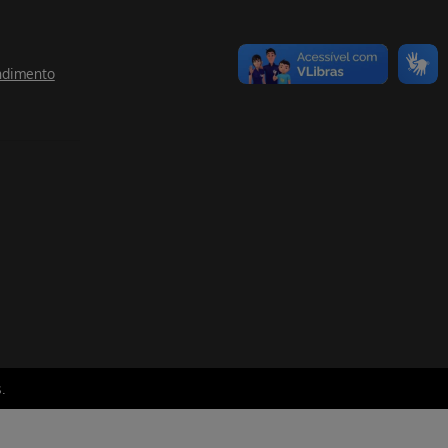
ndimento
.