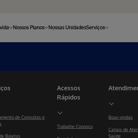
vida
Nossos Planos
Nossas Unidades
Serviços
iços
Acessos
Atendime
Rápidos
mento de Consultas e
Boas-vindas
s
Trabalhe Conosco
Canais de Ate
 de Boletos
Saúde