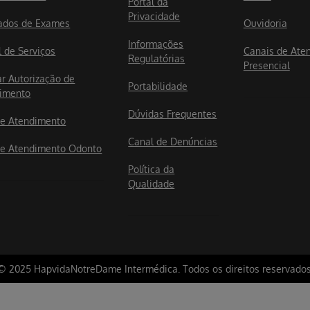
Portal da
Privacidade
ados de Exames
Ouvidoria
Informações
l de Serviços
Canais de Ate
Regulatórias
Presencial
ar Autorização de
Portabilidade
imento
Dúvidas Frequentes
e Atendimento
Canal de Denúncias
e Atendimento Odonto
Política da
Qualidade
© 2025 HapvidaNotreDame Intermédica. Todos os direitos reservados