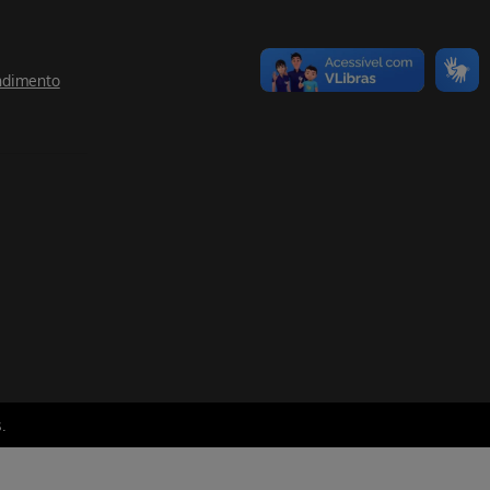
ndimento
.