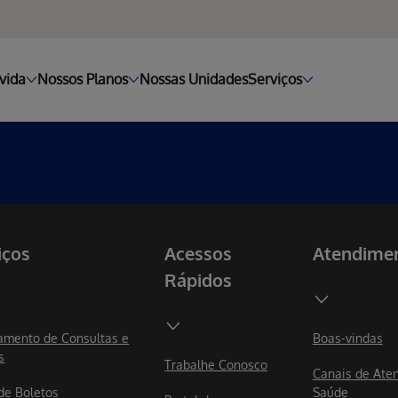
vida
Nossos Planos
Nossas Unidades
Serviços
iços
Acessos
Atendime
Rápidos
mento de Consultas e
Boas-vindas
s
Trabalhe Conosco
Canais de Ate
 de Boletos
Saúde