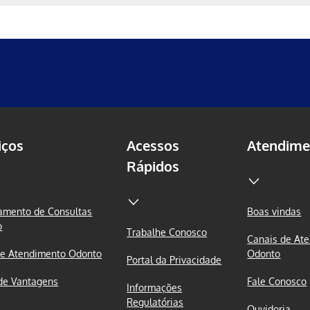
iços
Acessos
Atendime
Rápidos
mento de Consultas
Boas vindas
o
Trabalhe Conosco
Canais de At
e Atendimento Odonto
Odonto
Portal da Privacidade
de Vantagens
Fale Conosco
Informações
Regulatórias
Ouvidoria