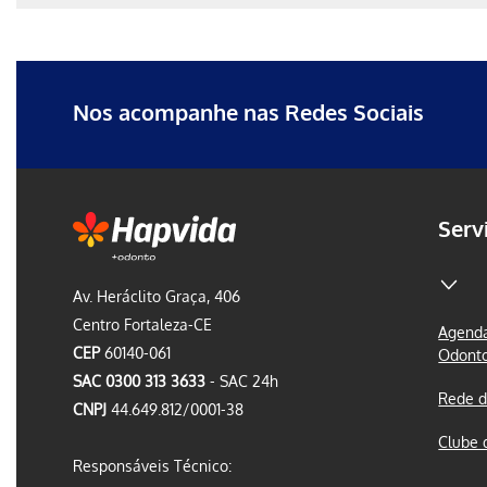
Erro ao incluir fragmento
Erro ao incluir fragmento
Nos acompanhe nas Redes Sociais
Serv
Av. Heráclito Graça, 406
Centro Fortaleza-CE
Agenda
CEP
60140-061
Odont
SAC 0300 313 3633
- SAC 24h
Rede d
CNPJ
44.649.812/0001-38
Clube 
Responsáveis Técnico: