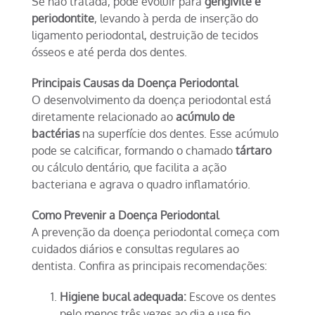
Se não tratada, pode evoluir para
gengivite e
periodontite
, levando à perda de inserção do
ligamento periodontal, destruição de tecidos
ósseos e até perda dos dentes.
Principais Causas da Doença Periodontal
O desenvolvimento da doença periodontal está
diretamente relacionado ao
acúmulo de
bactérias
na superfície dos dentes. Esse acúmulo
pode se calcificar, formando o chamado
tártaro
ou cálculo dentário, que facilita a ação
bacteriana e agrava o quadro inflamatório.
Como Prevenir a Doença Periodontal
A prevenção da doença periodontal começa com
cuidados diários e consultas regulares ao
dentista. Confira as principais recomendações:
Higiene bucal adequada:
Escove os dentes
pelo menos três vezes ao dia e use fio