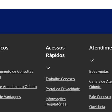
iços
Acessos
Atendime
Rápidos
mento de Consultas
Boas vindas
o
Trabalhe Conosco
Canais de At
e Atendimento Odonto
Odonto
Portal da Privacidade
de Vantagens
Fale Conosco
Informações
Regulatórias
Ouvidoria