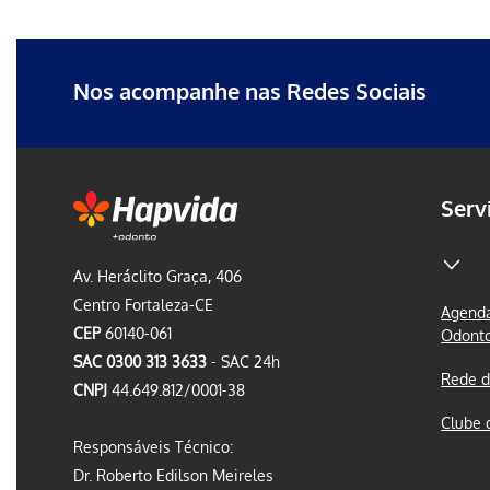
Erro ao incluir fragmento
Erro ao incluir fragmento
Nos acompanhe nas Redes Sociais
Serv
Av. Heráclito Graça, 406
Centro Fortaleza-CE
Agenda
CEP
60140-061
Odont
SAC 0300 313 3633
- SAC 24h
Rede d
CNPJ
44.649.812/0001-38
Clube 
Responsáveis Técnico:
Dr. Roberto Edilson Meireles