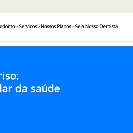
+odonto
Serviços
Nossos Planos
Seja Nosso Dentista
iso:
dar da saúde