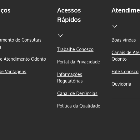
iços
Acessos
Atendime
Rápidos
mento de Consultas
Boas vindas
o
Trabalhe Conosco
Canais de At
e Atendimento Odonto
Odonto
Portal da Privacidade
de Vantagens
Fale Conosco
Informações
Regulatórias
Ouvidoria
Canal de Denúncias
Política da Qualidade