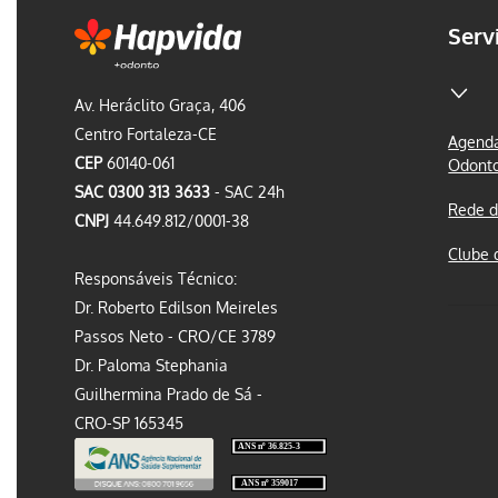
Serv
Av. Heráclito Graça, 406
Centro Fortaleza-CE
Agenda
CEP
60140-061
Odont
SAC 0300 313 3633
- SAC 24h
Rede d
CNPJ
44.649.812/0001-38
Clube 
Responsáveis Técnico:
Dr. Roberto Edilson Meireles
Passos Neto - CRO/CE 3789
Dr. Paloma Stephania
Guilhermina Prado de Sá -
CRO-SP 165345