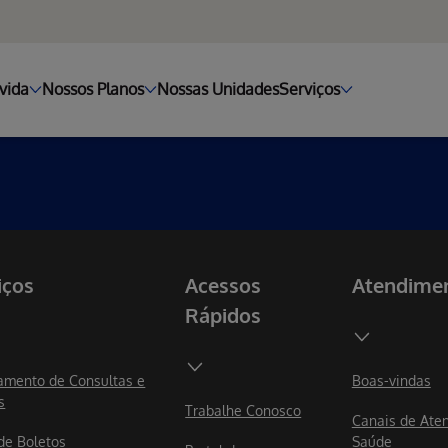
vida
Nossos Planos
Nossas Unidades
Serviços
iços
Acessos
Atendime
Rápidos
mento de Consultas e
Boas-vindas
s
Trabalhe Conosco
Canais de Ate
 de Boletos
Saúde