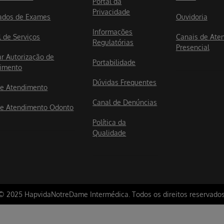
Portal da
Privacidade
ados de Exames
Ouvidoria
Informações
l de Serviços
Canais de Ate
Regulatórias
Presencial
ar Autorização de
Portabilidade
imento
Dúvidas Frequentes
e Atendimento
Canal de Denúncias
e Atendimento Odonto
Política da
Qualidade
© 2025 HapvidaNotreDame Intermédica. Todos os direitos reservados