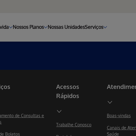
vida
Nossos Planos
Nossas Unidades
Serviços
iços
Acessos
Atendime
Rápidos
mento de Consultas e
Boas-vindas
s
Trabalhe Conosco
Canais de Ate
 de Boletos
Saúde