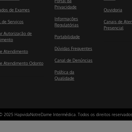
Portal da
Privacidade
ados de Exames
Ouvidoria
Informações
l de Serviços
Canais de Ate
Regulatórias
Presencial
ar Autorização de
Portabilidade
imento
Dúvidas Frequentes
e Atendimento
Canal de Denúncias
e Atendimento Odonto
Política da
Qualidade
© 2025 HapvidaNotreDame Intermédica. Todos os direitos reservados