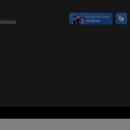
ndimento
.