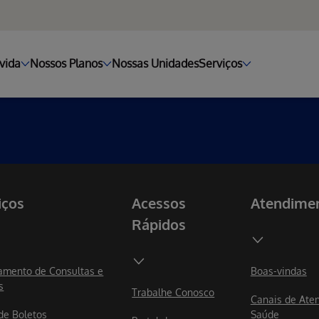
vida
Nossos Planos
Nossas Unidades
Serviços
iços
Acessos
Atendime
Rápidos
mento de Consultas e
Boas-vindas
s
Trabalhe Conosco
Canais de Ate
 de Boletos
Saúde