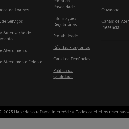
Portal da
Privacidade
ados de Exames
Ouvidoria
Informações
l de Serviços
Canais de Ate
Regulatórias
Presencial
ar Autorização de
Portabilidade
imento
Dúvidas Frequentes
e Atendimento
Canal de Denúncias
e Atendimento Odonto
Política da
Qualidade
© 2025 HapvidaNotreDame Intermédica. Todos os direitos reservados