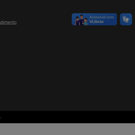
ndimento
.