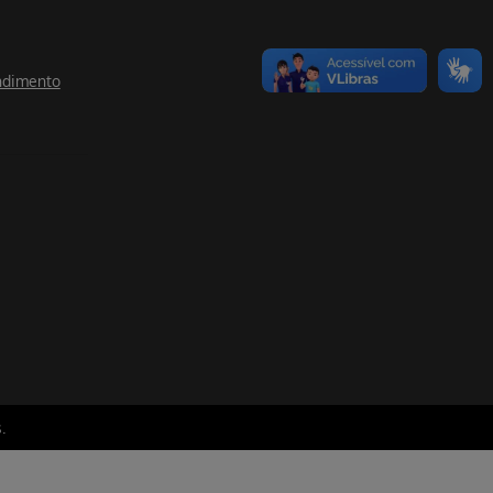
ndimento
.