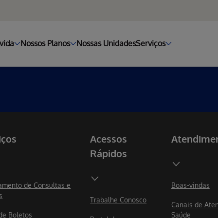
vida
Nossos Planos
Nossas Unidades
Serviços
iços
Acessos
Atendime
Rápidos
mento de Consultas e
Boas-vindas
s
Trabalhe Conosco
Canais de Ate
 de Boletos
Saúde