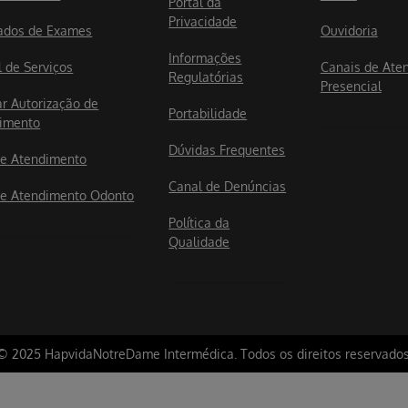
Portal da
Privacidade
ados de Exames
Ouvidoria
Informações
l de Serviços
Canais de Ate
Regulatórias
Presencial
ar Autorização de
Portabilidade
imento
Dúvidas Frequentes
e Atendimento
Canal de Denúncias
e Atendimento Odonto
Política da
Qualidade
© 2025 HapvidaNotreDame Intermédica. Todos os direitos reservados