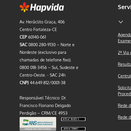
Serv
Av. Heráclito Graça, 406
Centro Fortaleza-CE
Agenda
CEP
60140-061
Exame
SAC
0800 280-9130 – Norte e
Nordeste (exclusivo para
2ª Via
chamadas de telefone fixo).
Result
0800 018-3456 – Sul, Sudeste e
Centro-Oeste. - SAC 24h
Centra
CNPJ
44.649.812/0001-38
Solicit
Proced
Responsável Técnico: Dr.
Francisco Floriano Delgado
Rede d
Perdigão – CRM/CE 4953
Rede d