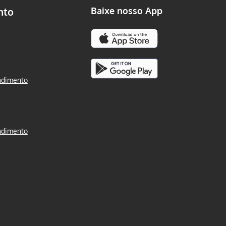
nto
Baixe nosso App
ndimento
ndimento