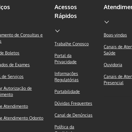
iços
Acessos
Atendime
Rápidos
mento de Consultas e
Boas-vindas
s
Trabalhe Conosco
Canais de Ate
 de Boletos
Saúde
Portal da
Privacidade
ados de Exames
Ouvidoria
Informações
l de Serviços
Canais de Ate
Regulatórias
Presencial
ar Autorização de
Portabilidade
imento
Dúvidas Frequentes
e Atendimento
Canal de Denúncias
e Atendimento Odonto
Política da