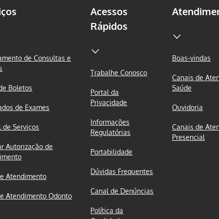
iços
Acessos
Atendime
Rápidos
mento de Consultas e
Boas-vindas
s
Trabalhe Conosco
Canais de Ate
 de Boletos
Saúde
Portal da
Privacidade
ados de Exames
Ouvidoria
Informações
l de Serviços
Canais de Ate
Regulatórias
Presencial
ar Autorização de
Portabilidade
imento
Dúvidas Frequentes
e Atendimento
Canal de Denúncias
e Atendimento Odonto
Política da