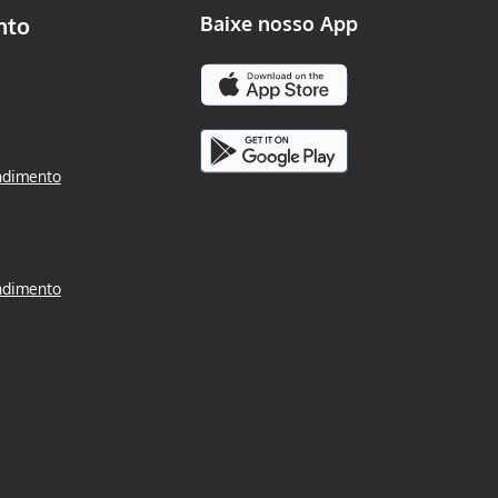
nto
Baixe nosso App
ndimento
ndimento