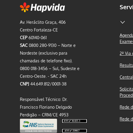
Serv
Av. Heráclito Graça, 406
Centro Fortaleza-CE
Agenda
CEP
60140-061
Exame
SAC
0800 280-9130 – Norte e
Nordeste (exclusivo para
2ª Via
chamadas de telefone fixo).
Result
0800 018-3456 – Sul, Sudeste e
Centro-Oeste. - SAC 24h
Centra
CNPJ
44.649.812/0001-38
Solicit
Proced
Responsável Técnico: Dr.
Francisco Floriano Delgado
Rede d
Perdigão – CRM/CE 4953
Rede d