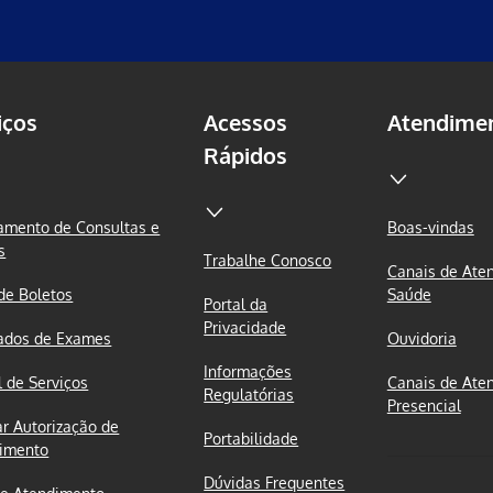
iços
Acessos
Atendime
Rápidos
mento de Consultas e
Boas-vindas
s
Trabalhe Conosco
Canais de Ate
 de Boletos
Saúde
Portal da
Privacidade
ados de Exames
Ouvidoria
Informações
l de Serviços
Canais de Ate
Regulatórias
Presencial
ar Autorização de
Portabilidade
imento
Dúvidas Frequentes