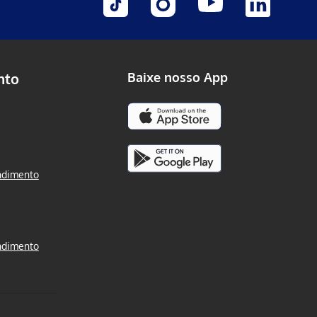
nto
Baixe nosso App
ndimento
ndimento