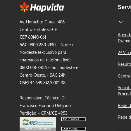
Serv
Av. Heráclito Graça, 406
Centro Fortaleza-CE
Agenda
CEP
60140-061
Exame
SAC
0800 280-9130 – Norte e
Nordeste (exclusivo para
2ª Via
chamadas de telefone fixo).
Result
0800 018-3456 – Sul, Sudeste e
Centro-Oeste. - SAC 24h
Centra
CNPJ
44.649.812/0001-38
Solicit
Proced
Responsável Técnico: Dr.
Francisco Floriano Delgado
Rede d
Perdigão – CRM/CE 4953
Rede d