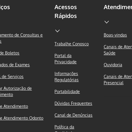
iços
Acessos
Atendime
Rápidos
mento de Consultas e
Boas-vindas
s
Trabalhe Conosco
Canais de Ate
 de Boletos
Saúde
Portal da
Privacidade
ados de Exames
Ouvidoria
Informações
l de Serviços
Canais de Ate
Regulatórias
Presencial
ar Autorização de
Portabilidade
imento
Dúvidas Frequentes
e Atendimento
Canal de Denúncias
e Atendimento Odonto
Política da