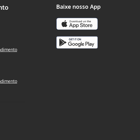
nto
Baixe nosso App
ndimento
ndimento