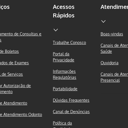
iços
Acessos
Atendime
Rápidos
mento de Consultas e
Boas-vindas
s
Trabalhe Conosco
Canais de Ate
 de Boletos
Saúde
Portal da
Privacidade
ados de Exames
Ouvidoria
Informações
l de Serviços
Canais de Ate
Regulatórias
Presencial
ar Autorização de
Portabilidade
imento
Dúvidas Frequentes
e Atendimento
Canal de Denúncias
e Atendimento Odonto
Política da