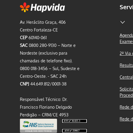
Serv
Av. Heráclito Graça, 406
Centro Fortaleza-CE
Agenda
CEP
60140-061
Exame
SAC
0800 280-9130 – Norte e
Nordeste (exclusivo para
2ª Via
chamadas de telefone fixo).
Result
0800 018-3456 – Sul, Sudeste e
Centro-Oeste. - SAC 24h
Centra
CNPJ
44.649.812/0001-38
Solicit
Proced
Responsável Técnico: Dr.
Francisco Floriano Delgado
Rede d
Perdigão – CRM/CE 4953
Rede d