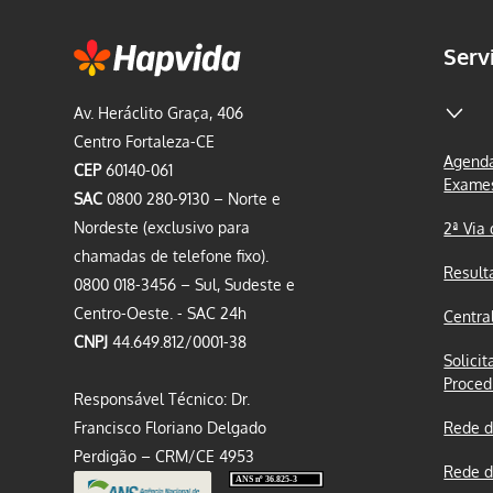
Serv
Av. Heráclito Graça, 406
Centro Fortaleza-CE
Agenda
CEP
60140-061
Exame
SAC
0800 280-9130 – Norte e
Nordeste (exclusivo para
2ª Via
chamadas de telefone fixo).
Result
0800 018-3456 – Sul, Sudeste e
Centro-Oeste. - SAC 24h
Centra
CNPJ
44.649.812/0001-38
Solicit
Proced
Responsável Técnico: Dr.
Francisco Floriano Delgado
Rede d
Perdigão – CRM/CE 4953
Rede d