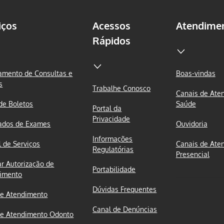
iços
Acessos
Atendime
Rápidos
mento de Consultas e
Boas-vindas
s
Trabalhe Conosco
Canais de Ate
 de Boletos
Saúde
Portal da
Privacidade
ados de Exames
Ouvidoria
Informações
l de Serviços
Canais de Ate
Regulatórias
Presencial
ar Autorização de
Portabilidade
imento
Dúvidas Frequentes
e Atendimento
Canal de Denúncias
e Atendimento Odonto