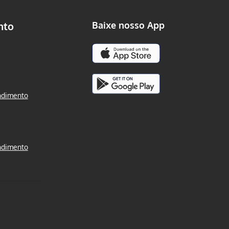
nto
Baixe nosso App
ndimento
ndimento