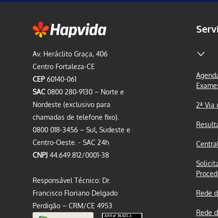
Serv
Av. Heráclito Graça, 406
Centro Fortaleza-CE
Agenda
CEP
60140-061
Exame
SAC
0800 280-9130 – Norte e
Nordeste (exclusivo para
2ª Via
chamadas de telefone fixo).
Result
0800 018-3456 – Sul, Sudeste e
Centro-Oeste. - SAC 24h
Centra
CNPJ
44.649.812/0001-38
Solicit
Proced
Responsável Técnico: Dr.
Francisco Floriano Delgado
Rede d
Perdigão – CRM/CE 4953
Rede d