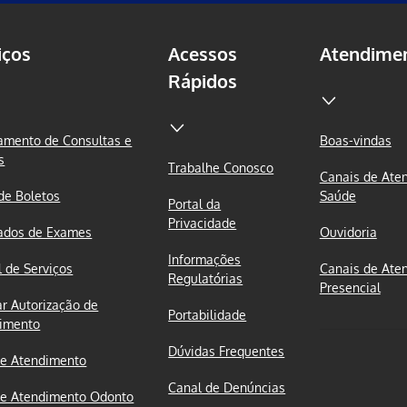
iços
Acessos
Atendime
Rápidos
mento de Consultas e
Boas-vindas
s
Trabalhe Conosco
Canais de Ate
 de Boletos
Saúde
Portal da
Privacidade
ados de Exames
Ouvidoria
Informações
l de Serviços
Canais de Ate
Regulatórias
Presencial
ar Autorização de
Portabilidade
imento
Dúvidas Frequentes
e Atendimento
Canal de Denúncias
e Atendimento Odonto