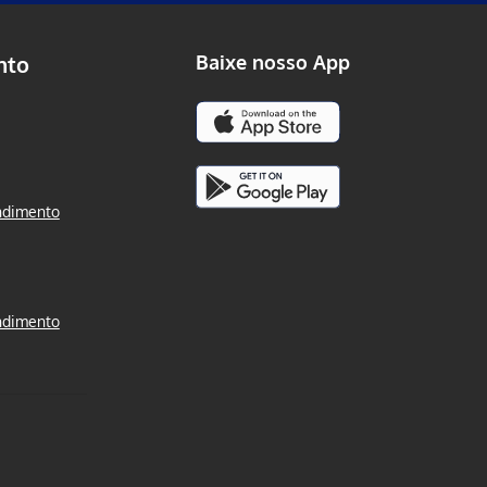
nto
Baixe nosso App
ndimento
ndimento