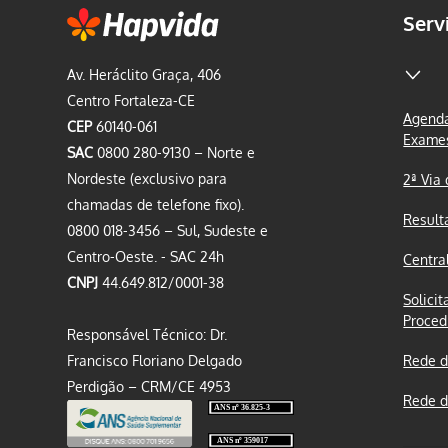
Serv
Av. Heráclito Graça, 406
Centro Fortaleza-CE
Agenda
CEP
60140-061
Exame
SAC
0800 280-9130 – Norte e
Nordeste (exclusivo para
2ª Via
chamadas de telefone fixo).
Result
0800 018-3456 – Sul, Sudeste e
Centro-Oeste. - SAC 24h
Centra
CNPJ
44.649.812/0001-38
Solicit
Proced
Responsável Técnico: Dr.
Francisco Floriano Delgado
Rede d
Perdigão – CRM/CE 4953
Rede d