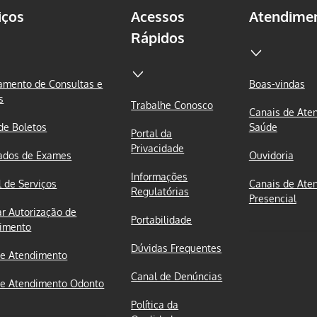
iços
Acessos
Atendime
Rápidos
mento de Consultas e
Boas-vindas
s
Trabalhe Conosco
Canais de Ate
 de Boletos
Saúde
Portal da
Privacidade
ados de Exames
Ouvidoria
Informações
l de Serviços
Canais de Ate
Regulatórias
Presencial
ar Autorização de
Portabilidade
imento
Dúvidas Frequentes
e Atendimento
Canal de Denúncias
e Atendimento Odonto
Política da