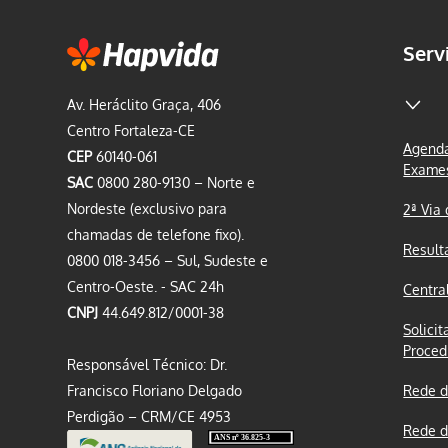
Serv
Av. Heráclito Graça, 406
Centro Fortaleza-CE
Agenda
CEP
60140-061
Exame
SAC
0800 280-9130 – Norte e
Nordeste (exclusivo para
2ª Via
chamadas de telefone fixo).
Result
0800 018-3456 – Sul, Sudeste e
Centro-Oeste. - SAC 24h
Centra
CNPJ
44.649.812/0001-38
Solicit
Proced
Responsável Técnico: Dr.
Francisco Floriano Delgado
Rede d
Perdigão – CRM/CE 4953
Rede d