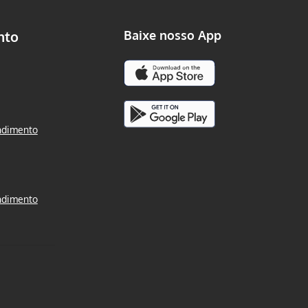
nto
Baixe nosso App
ndimento
ndimento