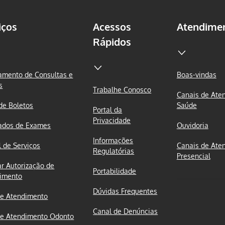
iços
Acessos
Atendime
Rápidos
mento de Consultas e
Boas-vindas
s
Trabalhe Conosco
Canais de Ate
 de Boletos
Saúde
Portal da
Privacidade
ados de Exames
Ouvidoria
Informações
l de Serviços
Canais de Ate
Regulatórias
Presencial
ar Autorização de
Portabilidade
imento
Dúvidas Frequentes
e Atendimento
Canal de Denúncias
e Atendimento Odonto