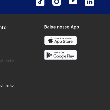
nto
Baixe nosso App
ndimento
ndimento