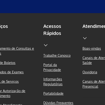
iços
Acessos
Atendime
Rápidos
mento de Consultas e
Boas-vindas
s
Trabalhe Conosco
Canais de Ate
 de Boletos
Saúde
Portal da
Privacidade
ados de Exames
Ouvidoria
Informações
l de Serviços
Canais de Ate
Regulatórias
Presencial
ar Autorização de
Portabilidade
imento
Dúvidas Frequentes