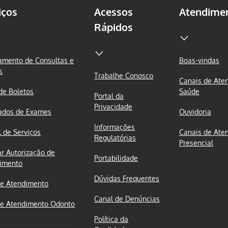
iços
Acessos
Atendime
Rápidos
mento de Consultas e
Boas-vindas
s
Trabalhe Conosco
Canais de Ate
 de Boletos
Saúde
Portal da
Privacidade
ados de Exames
Ouvidoria
Informações
l de Serviços
Canais de Ate
Regulatórias
Presencial
ar Autorização de
Portabilidade
imento
Dúvidas Frequentes
e Atendimento
Canal de Denúncias
e Atendimento Odonto
Política da