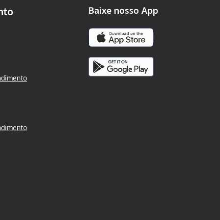
nto
Baixe nosso App
ndimento
ndimento