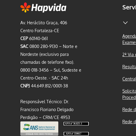
Serv
Av. Heráclito Graça, 406
Centro Fortaleza-CE
Agenda
CEP
60140-061
Exame
SAC
0800 280-9130 – Norte e
Nordeste (exclusivo para
2ª Via
chamadas de telefone fixo).
Result
0800 018-3456 – Sul, Sudeste e
Centro-Oeste. - SAC 24h
Centra
CNPJ
44.649.812/0001-38
Solicit
Proced
Responsável Técnico: Dr.
Francisco Floriano Delgado
Rede d
Perdigão – CRM/CE 4953
Rede d