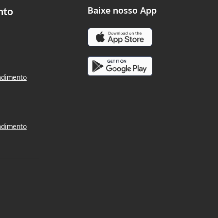
nto
Baixe nosso App
ndimento
ndimento