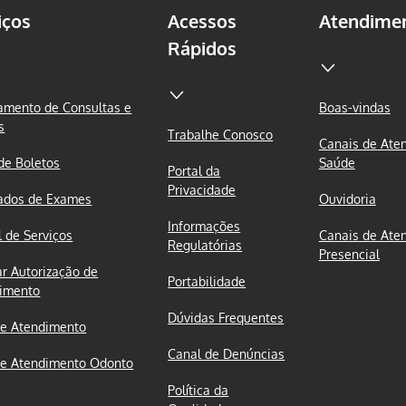
iços
Acessos
Atendime
Rápidos
mento de Consultas e
Boas-vindas
s
Trabalhe Conosco
Canais de Ate
 de Boletos
Saúde
Portal da
Privacidade
ados de Exames
Ouvidoria
Informações
l de Serviços
Canais de Ate
Regulatórias
Presencial
ar Autorização de
Portabilidade
imento
Dúvidas Frequentes
e Atendimento
Canal de Denúncias
e Atendimento Odonto
Política da