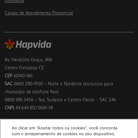
Ouvidoria
Canais de Atendimento Presencial
Av. Heráclito Graça, 406
Centro Fortaleza-CE
CEP
60140-061
SAC
0800 280-9130 – Norte e Nordeste (exclusivo para
chamadas de telefone fixo).
0800 018-3456 – Sul, Sudeste e Centro-Oeste. - SAC 24h
CNPJ
44.649.812/0001-38
Responsável Técnico: Dr. Francisco Floriano Delgado Perdigão –
Ao clicar em “Aceitar todos os cookies”, você concorda
CRM/CE 4953
com o armazenamento de cookies no seu dispositivo,