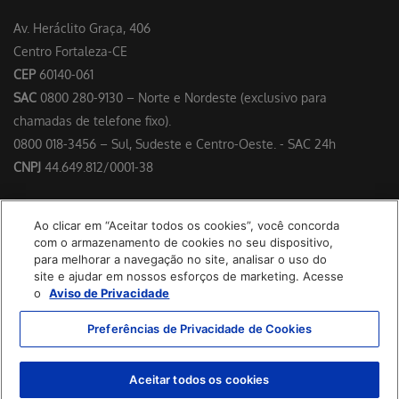
SAC
0800 280-9130 – Norte e Nordeste (exclusivo para
chamadas de telefone fixo).
0800 018-3456 – Sul, Sudeste e Centro-Oeste. - SAC 24h
CNPJ
44.649.812/0001-38
Responsável Técnico: Dr. Francisco Floriano Delgado Perdigão –
CRM/CE 4953
Ao clicar em “Aceitar todos os cookies”, você concorda
com o armazenamento de cookies no seu dispositivo,
para melhorar a navegação no site, analisar o uso do
Política de Cookies
site e ajudar em nossos esforços de marketing. Acesse
o
Aviso de Privacidade
© 2025 Hapvida SP/RJ. Todos os direitos reservados.
Preferências de Privacidade de Cookies
Aceitar todos os cookies