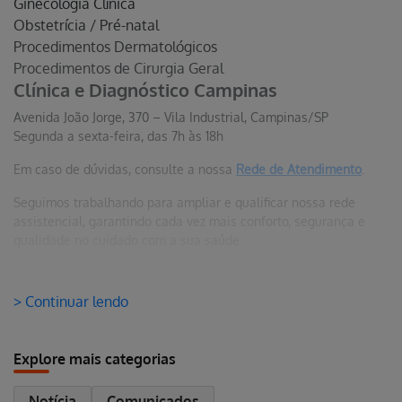
Ginecologia Clínica
Obstetrícia / Pré-natal
Procedimentos Dermatológicos
Procedimentos de Cirurgia Geral
Clínica e Diagnóstico Campinas
Avenida João Jorge, 370 – Vila Industrial, Campinas/SP
Segunda a sexta-feira, das 7h às 18h
Em caso de dúvidas, consulte a nossa
Rede de Atendimento
.
Seguimos trabalhando para ampliar e qualificar nossa rede
assistencial, garantindo cada vez mais conforto, segurança e
qualidade no cuidado com a sua saúde.
> Continuar lendo
Explore mais categorias
Notícia
Comunicados