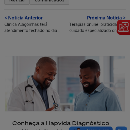
< Notícia Anterior
Próxima Notícia >
Clínica Alagoinhas terá
Terapias online: praticidade e
atendimento fechado no dia
cuidado especializado onde
Erro ao incluir fragmento
13 de junho
você estiver
Erro ao incluir fragmento
Encontre um Dentista perto de