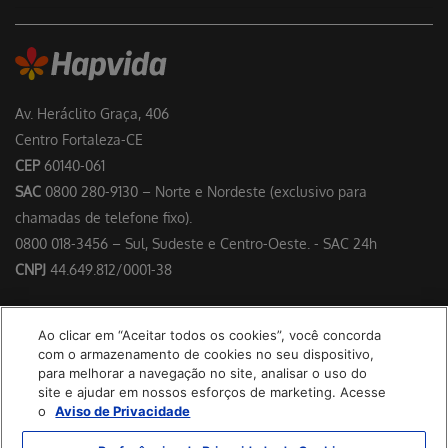
Av. Heráclito Graça, 406
Centro Fortaleza-CE
CEP
60140-061
SAC
0800 280-9130 – Norte e Nordeste (exclusivo para
chamadas de telefone fixo).
0800 018-3456 – Sul, Sudeste e Centro-Oeste. - SAC 24h
CNPJ
44.649.812/0001-38
Responsável Técnico: Dr. Francisco Floriano Delgado Perdigão –
Ao clicar em “Aceitar todos os cookies”, você concorda
CRM/CE 4953
com o armazenamento de cookies no seu dispositivo,
para melhorar a navegação no site, analisar o uso do
site e ajudar em nossos esforços de marketing. Acesse
o
Aviso de Privacidade