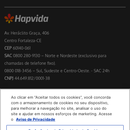
Av. Heráclito Graça, 406
Centro Fortaleza-CE
CEP
60140-061
SAC
0800 280-9130 – Norte e Nordeste (exclusivo para
chamadas de telefone fixo).
0800 018-3456 – Sul, Sudeste e Centro-Oeste. - SAC 24h
CNPJ
44.649.812/0001-38
Responsável Técnico: Dr. Francisco Floriano Delgado Perdigão –
Ao clicar em “Aceitar todos os cookies”, você concorda
CRM/CE 4953
com o armazenamento de cookies no seu dispositivo,
para melhorar a navegação no site, analisar o uso do
site e ajudar em nossos esforços de marketing. Acesse
o
Aviso de Privacidade