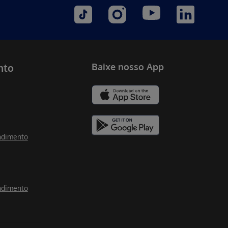
nto
Baixe nosso App
ndimento
ndimento