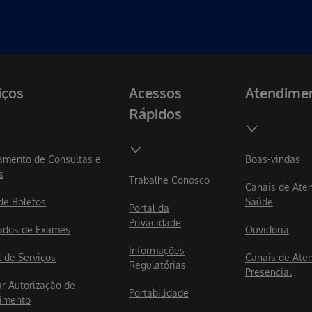
iços
Acessos
Atendime
Rápidos
mento de Consultas e
Boas-vindas
s
Trabalhe Conosco
Canais de Ate
 de Boletos
Saúde
Portal da
Privacidade
ados de Exames
Ouvidoria
Informações
l de Serviços
Canais de Ate
Regulatórias
Presencial
ar Autorização de
Portabilidade
imento