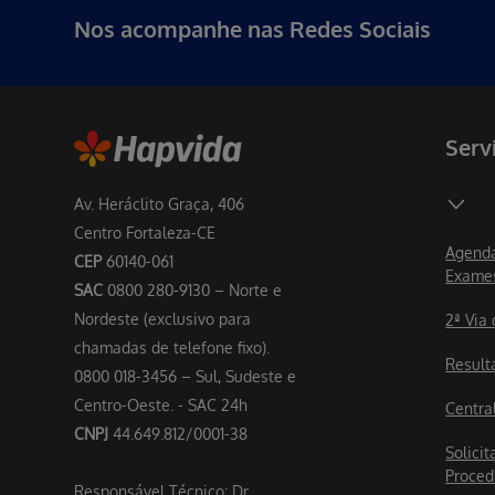
Nos acompanhe nas Redes Sociais
Serv
Av. Heráclito Graça, 406
Centro Fortaleza-CE
Agenda
CEP
60140-061
Exame
SAC
0800 280-9130 – Norte e
Nordeste (exclusivo para
2ª Via
chamadas de telefone fixo).
Result
0800 018-3456 – Sul, Sudeste e
Centro-Oeste. - SAC 24h
Centra
CNPJ
44.649.812/0001-38
Solicit
Proced
Responsável Técnico: Dr.