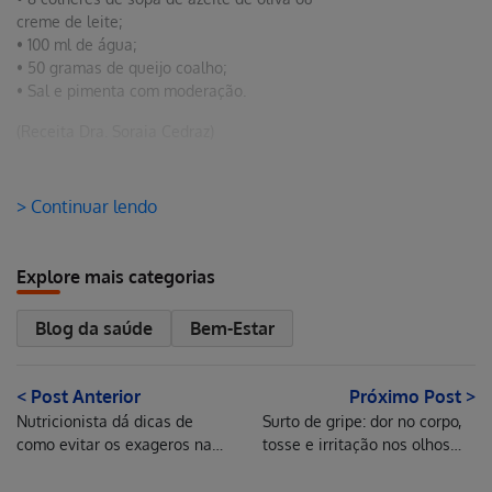
creme de leite;
• 100 ml de água;
• 50 gramas de queijo coalho;
• Sal e pimenta com moderação.
(Receita Dra. Soraia Cedraz)
> Continuar lendo
Explore mais categorias
Blog da saúde
Bem-Estar
< Post Anterior
Próximo Post >
Nutricionista dá dicas de
Surto de gripe: dor no corpo,
como evitar os exageros nas
tosse e irritação nos olhos
Erro ao incluir fragmento
ceias de fim de ano
são alguns dossintomas da
gripe H3N2