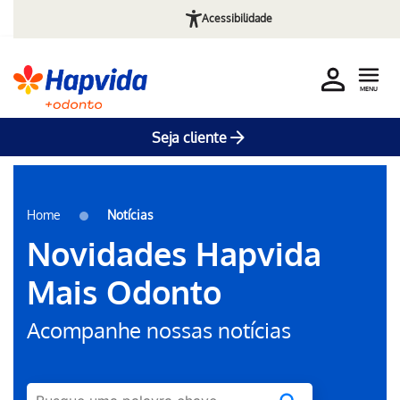
Acessibilidade
MENU
Seja cliente
Pular para o Conteúdo principal
Home
Notícias
Novidades Hapvida
Mais Odonto
Acompanhe nossas notícias