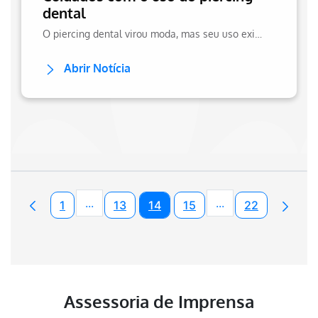
dental
O piercing dental virou moda, mas seu uso exige cuidados. Saiba os riscos, como evitar problemas e a importância da orientação do dentista no site da Hapvida!
Abrir Notícia
...
...
1
13
14
15
22
Páginas intermediárias Usar ABA para nav
Páginas intermedi
Assessoria de Imprensa