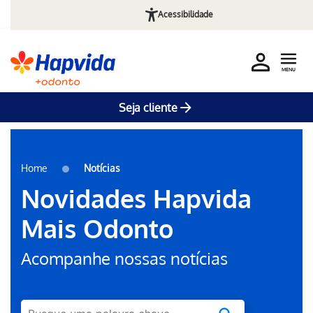
Acessibilidade
MENU
Seja cliente
Pular para o Conteúdo principal
Home
Notícias
Novidades Hapvida
Mais Odonto
Acompanhe nossas notícias