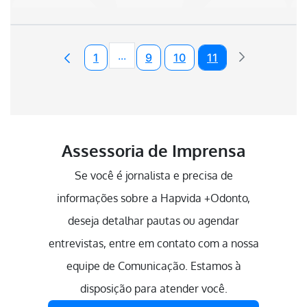
...
1
9
10
11
Páginas intermediárias Usar ABA pa
Assessoria de Imprensa
Se você é jornalista e precisa de
informações sobre a Hapvida +Odonto,
deseja detalhar pautas ou agendar
entrevistas, entre em contato com a nossa
equipe de Comunicação. Estamos à
disposição para atender você.