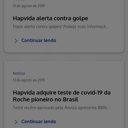
13 de agosto de 2019
Hapvida alerta contra golpe
Fique alerta contra golpes! Proteja suas informações e sua saúde. Visite o Blog da Saúde Hapvida, seu portal de conteúdos sobre saúde, bem-estar e muito mais!
Continuar lendo
Notícia
13 de agosto de 2019
Hapvida adquire teste de covid-19 da
Roche pioneiro no Brasil
Teste recém-aprovado pela Anvisa apresenta 100% de sensibilidade para detecçãode anticorpos.
Continuar lendo