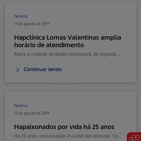
Notícia
13 de agosto de 2019
Hapclínica Lomas Valentinas amplia
horário de atendimento
Agora a unidade de Belém funcionará, de segunda à sexta-feira, até às 22h.Clique aqui e saiba mais.
Continuar lendo
Notícia
13 de agosto de 2019
Hapaixonados por vida há 25 anos
Há 25 anos, nossa paixão é cuidar das pessoas. Com atenção aos pequenosdetalhes, conquistamos grandes números, presenciamos lindas histórias,nascimentos, curas e muitos sorrisos.