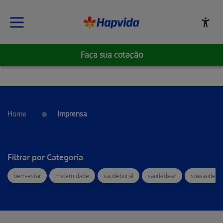
Faça sua cotação
Home
Imprensa
Filtrar por Categoria
bem-estar
maternidade
saudebucal
saudedeaz
suasaude