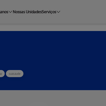
lanos
Nossas Unidades
Serviços
az
suasaude