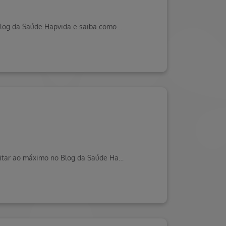
Dor de garganta, nariz escorrendo, febre e tosse são sintomas das viroses comuns em épocas de chuva. Veja no Blog da Saúde Hapvida e saiba como se prevenir.
Carnaval pode ser divertido com seu bebê! Confira 10 dicas essenciais para curtir a festa com segurança e aproveitar ao máximo no Blog da Saúde Hapvida.