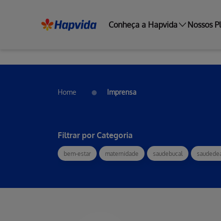
Conheça a Hapvida
Nossos P
Home
Imprensa
Filtrar por Categoria
bem-estar
maternidade
saudebucal
saudede