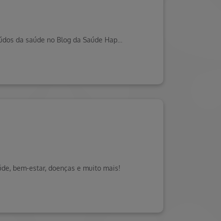
Fique atento aos sinais de bullying e saiba como proteger as crianças no retorno às aulas. Veja isso e mais conteúdos da saúde no Blog da Saúde Hapvida.
de, bem-estar, doenças e muito mais!