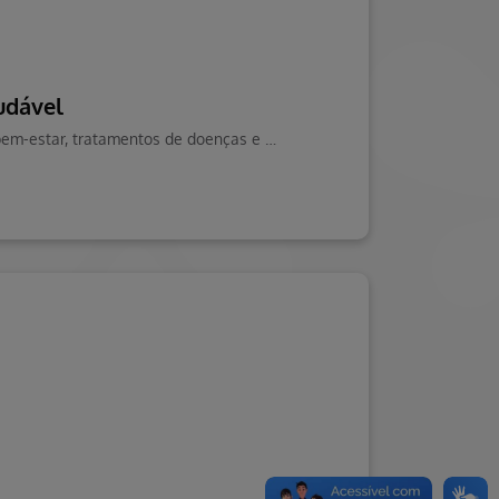
udável
Saiba como curtir um carnaval saudável no Blog da Saúde Hapvida, onde você encontra conteúdos sobre saúde, bem-estar, tratamentos de doenças e muito mais!