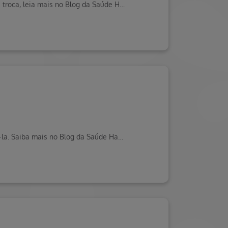
Trocar o colchão é uma das medidas indicadas para evitar alergias. Entenda qual o momento ideal para realizar a troca, leia mais no Blog da Saúde Hapvida.
Listamos 5 curiosidades sobre a ejaculação precoce, para te ajudar a entender melhor a questão e como controlá-la. Saiba mais no Blog da Saúde Hapvida.