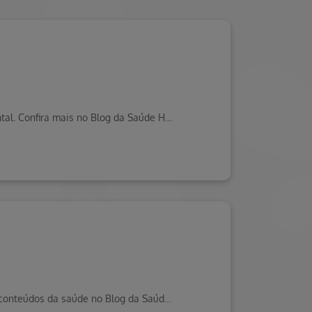
Investir em autoconhecimento é designar esforços para entender a si mesmo, o que pode ajudar a sua saúde mental. Confira mais no Blog da Saúde Hapvida!
Descubra soluções eficazes para lidar com a retenção de líquidos e manter o equilíbrio corporal. Veja isso e mais conteúdos da saúde no Blog da Saúde Hapvida.