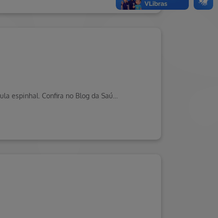
A meningite é uma inflamação grave das meninges, que são as membranas que revestem o cérebro e toda a medula espinhal. Confira no Blog da Saúde Hapvida!