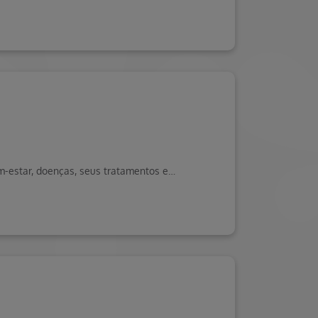
Folia saudável no pré-carnaval: confira dicas no Blog da Saúde Hapvida, seu portal de conteúdos sobre saúde, bem-estar, doenças, seus tratamentos e muito mais!