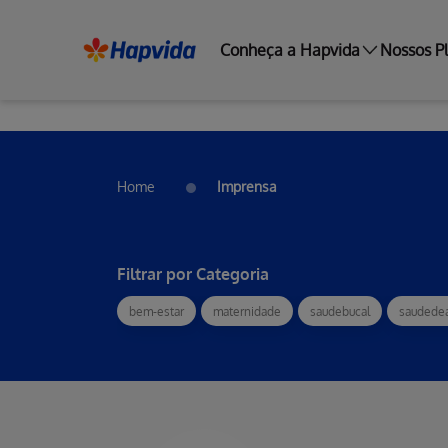
Conheça a Hapvida
Nossos P
Home
Imprensa
Filtrar por Categoria
bem-estar
maternidade
saudebucal
saudede