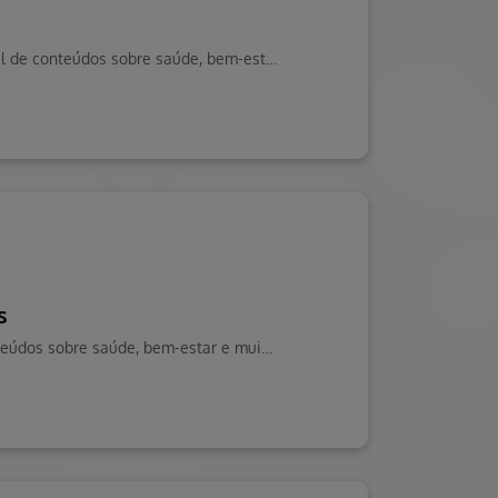
Conheça a nova Maternidade São Lucas em Americana e seus serviços. Visite o Blog da Saúde Hapvida, seu portal de conteúdos sobre saúde, bem-estar e muito mais!
s
Saiba mais sobre a parceria entre Hapvida NDI e A.C.Camargo. Visite o Blog da Saúde Hapvida, seu portal de conteúdos sobre saúde, bem-estar e muito mais!