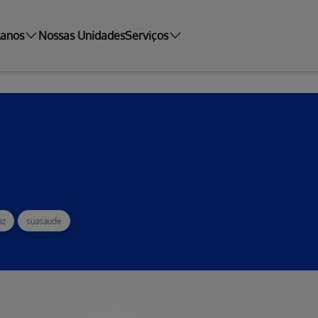
lanos
Nossas Unidades
Serviços
az
suasaude