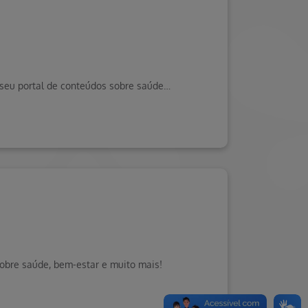
Saiba mais sobre a pesquisa de satisfação do cliente Hapvida e como contribuir. Visite o Blog da Saúde Hapvida, seu portal de conteúdos sobre saúde muito mais!
sobre saúde, bem-estar e muito mais!