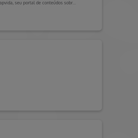
Venha conhecer o novo Hospital Hapvida em Manaus, um espaço dedicado à sua saúde. Visite o Blog da Saúde Hapvida, seu portal de conteúdos sobre bem-estar e mais