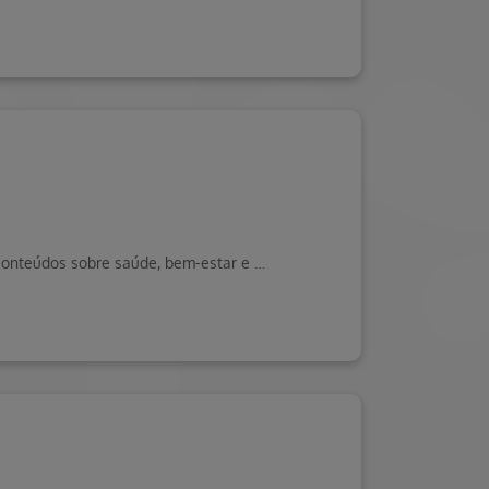
Saiba mais sobre os partos normais na Rede Própria Hapvida NDI. Visite o Blog da Saúde Hapvida, seu portal de conteúdos sobre saúde, bem-estar e muito mais!