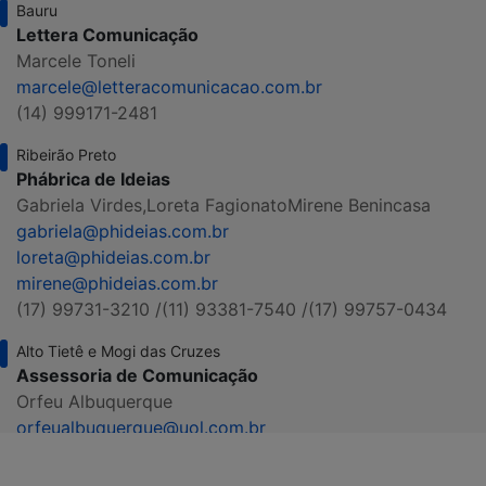
Bauru
Lettera Comunicação
Marcele Toneli
marcele@letteracomunicacao.com.br
(14) 999171-2481
Ribeirão Preto
Phábrica de Ideias
Gabriela Virdes,
Loreta Fagionato
Mirene Benincasa
gabriela@phideias.com.br
loreta@phideias.com.br
mirene@phideias.com.br
(17) 99731-3210 /
(11) 93381-7540 /
(17) 99757-0434
Alto Tietê e Mogi das Cruzes
Assessoria de Comunicação
Orfeu Albuquerque
orfeualbuquerque@uol.com.br
(11) 99987-5861