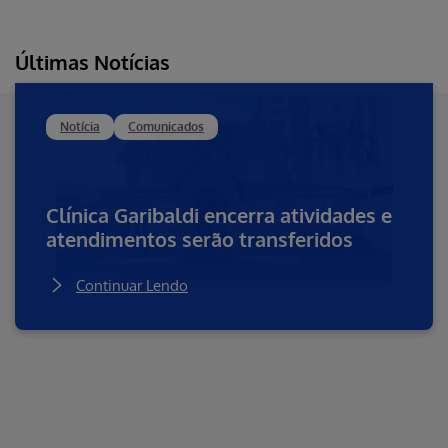
São Paulo
GBR Comunicação
Luciana Menezes
Últimas Notícias
imprensa.hapvida@gbr.com.br
luciana.menezes@gbr.com.br
(11) 99179-9696
Notícia
Comunicados
Limeira, Cordeirópolis, Iracemápolis e Piracicaba
Assessoria Proimprensa
Clínica Garibaldi encerra atividades e
Adalberto Mansur
Rogério Rueda
atendimentos serão transferidos
contato@proimprensa.com.br
(19) 98156-3410 /
(19) 98186-6781
Continuar Lendo