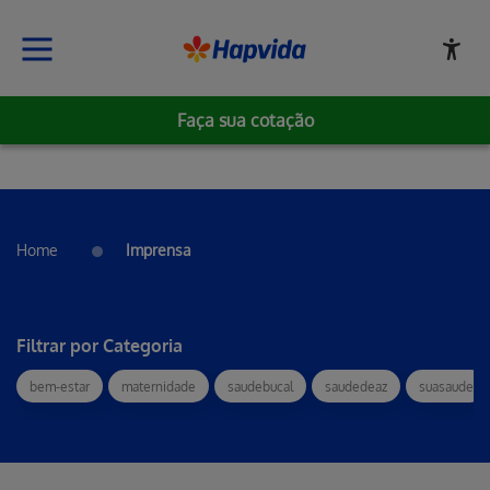
Faça sua cotação
Home
Imprensa
Filtrar por Categoria
bem-estar
maternidade
saudebucal
saudedeaz
suasaude