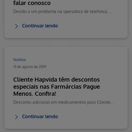
falar conosco
Devido a um problema na operadora de telefonia, o número 4002-3633 estáindisponível nesse estado. Clique aqui e veja como você pode continuar emcontato com a gente.
Continuar lendo
Notícia
13 de agosto de 2019
Cliente Hapvida têm descontos
especiais nas Farmárcias Pague
Menos. Confira!
Desconto adicional em medicamentos para Clientes Hapvida nas mais de 1.150farmárcias Pague Menos.
Continuar lendo