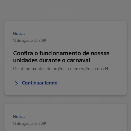
Notícia
13 de agosto de 2019
Confira o funcionamento de nossas
unidades durante o carnaval.
Os atendimentos de urgência e emergência nos Hospitais e Prontos Atendimentospermanecerão normais. Confira como será o funcionamento dos serviços deDiagnóstico por Imagem e dos Centros Clínicos.
Continuar lendo
Notícia
13 de agosto de 2019