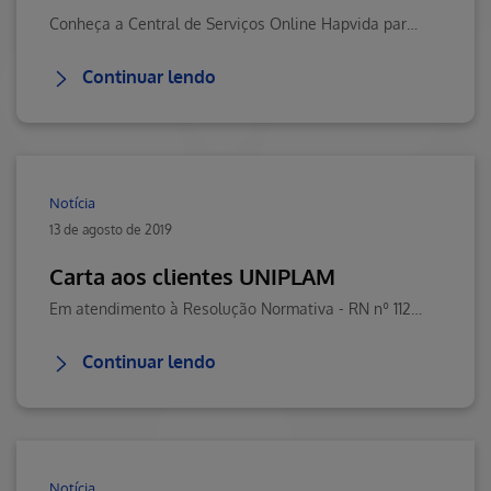
Conheça a Central de Serviços Online Hapvida para facilitar seu dia a dia. Visite o Blog da Saúde Hapvida, seu portal de conteúdos sobre saúde, bem-estar e mais
Continuar lendo
Notícia
13 de agosto de 2019
Carta aos clientes UNIPLAM
Em atendimento à Resolução Normativa - RN nº 112/2005, da Agência Nacional deSaúde Suplementar - ANS.
Continuar lendo
Notícia