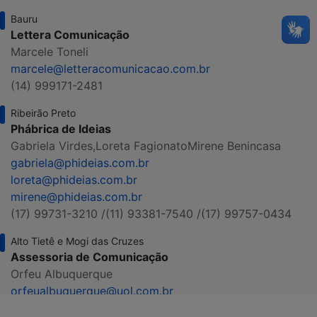
Bauru
Lettera Comunicação
Marcele Toneli
marcele@letteracomunicacao.com.br
(14) 999171-2481
Ribeirão Preto
Phábrica de Ideias
Gabriela Virdes,
Loreta Fagionato
Mirene Benincasa
gabriela@phideias.com.br
loreta@phideias.com.br
mirene@phideias.com.br
(17) 99731-3210 /
(11) 93381-7540 /
(17) 99757-0434
Alto Tietê e Mogi das Cruzes
Assessoria de Comunicação
Orfeu Albuquerque
orfeualbuquerque@uol.com.br
(11) 99987-5861