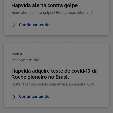
Hapvida alerta contra golpe
Fique alerta contra golpes! Proteja suas informações e sua saúde. Visite o Blog da Saúde Hapvida, seu portal de conteúdos sobre saúde, bem-estar e muito mais!
Continuar lendo
Notícia
13 de agosto de 2019
Hapvida adquire teste de covid-19 da
Roche pioneiro no Brasil
Teste recém-aprovado pela Anvisa apresenta 100% de sensibilidade para detecçãode anticorpos.
Continuar lendo