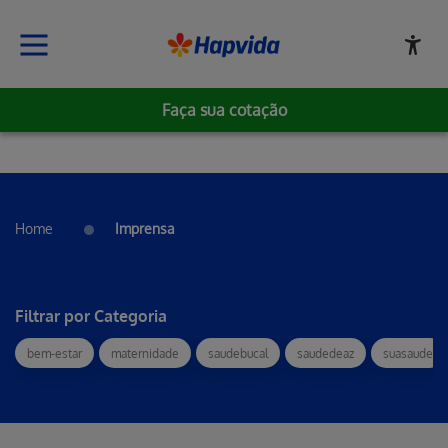
Faça sua cotação
Home
Imprensa
Filtrar por Categoria
bem-estar
maternidade
saudebucal
saudedeaz
suasaude