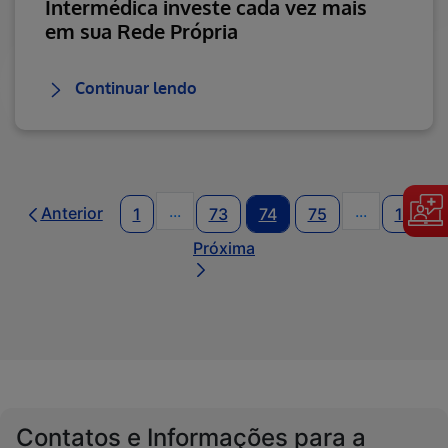
Intermédica investe cada vez mais
em sua Rede Própria
Continuar lendo
...
...
Anterior
1
73
74
75
164
Páginas intermediárias Usar ABA pa
Páginas int
Próxima
Contatos e Informações para a