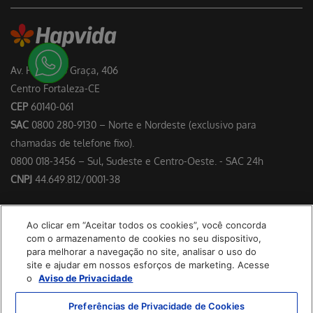
Av. Heráclito Graça, 406
Centro Fortaleza-CE
CEP
60140-061
SAC
0800 280-9130 – Norte e Nordeste (exclusivo para
chamadas de telefone fixo).
0800 018-3456 – Sul, Sudeste e Centro-Oeste. - SAC 24h
CNPJ
44.649.812/0001-38
Responsável Técnico: Dr. Francisco Floriano Delgado Perdigão –
Ao clicar em “Aceitar todos os cookies”, você concorda
CRM/CE 4953
com o armazenamento de cookies no seu dispositivo,
para melhorar a navegação no site, analisar o uso do
site e ajudar em nossos esforços de marketing. Acesse
o
Aviso de Privacidade
Preferências de Privacidade de Cookies