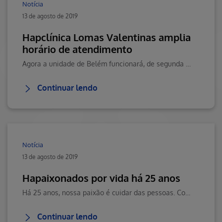
Notícia
13 de agosto de 2019
Hapclínica Lomas Valentinas amplia
horário de atendimento
Agora a unidade de Belém funcionará, de segunda à sexta-feira, até às 22h.Clique aqui e saiba mais.
Continuar lendo
Notícia
13 de agosto de 2019
Hapaixonados por vida há 25 anos
Há 25 anos, nossa paixão é cuidar das pessoas. Com atenção aos pequenosdetalhes, conquistamos grandes números, presenciamos lindas histórias,nascimentos, curas e muitos sorrisos.
Continuar lendo