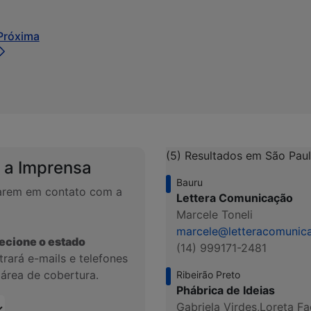
Próxima
 navegar.
rmediárias Usar ABA para navegar.
(5) Resultados em São Pau
 a Imprensa
Bauru
trarem em contato com a
Lettera Comunicação
Marcele Toneli
marcele@letteracomunic
ecione o estado
(14) 999171-2481
rará e-mails e telefones
 área de cobertura.
Ribeirão Preto
Phábrica de Ideias
Gabriela Virdes,
Loreta Fa