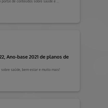
Seja bem-vindo à Operadora Hapvida! Descubra nossos serviços e benefícios. Visite o Blog da Saúde Hapvida, seu portal de conteúdos sobre saúde e mais!
22, Ano-base 2021 de planos de
s sobre saúde, bem-estar e muito mais!