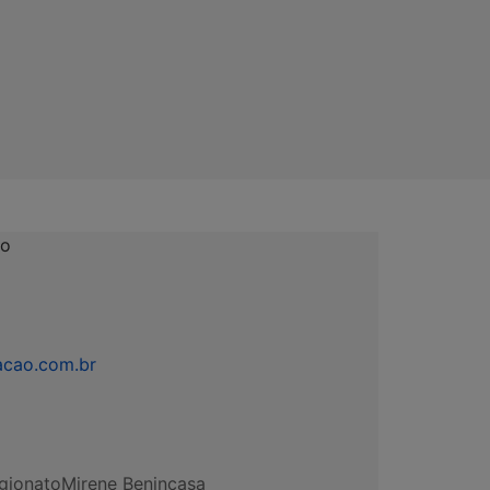
lo
acao.com.br
gionato
Mirene Benincasa