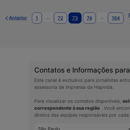
...
...
Anterior
1
72
73
74
164
Páginas intermediárias Usar ABA para
Páginas inte
Contatos e Informações para
Este canal é exclusivo para jornalistas en
assessoria de imprensa da Hapvida.
Para visualizar os contatos disponíveis,
sel
correspondente à sua região
. Você encont
diretos das equipes responsáveis por cada