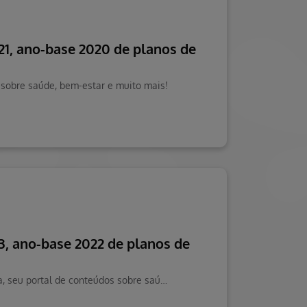
021, ano-base 2020 de planos de
s sobre saúde, bem-estar e muito mais!
23, ano-base 2022 de planos de
Confira o resultado da Pesquisa de Satisfação ANS 2023 e entenda o que significa. Visite o Blog da Saúde Hapvida, seu portal de conteúdos sobre saúde e mais!