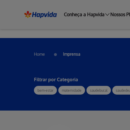
Conheça a Hapvida
Nossos P
Home
Imprensa
Filtrar por Categoria
bem-estar
maternidade
saudebucal
saudede