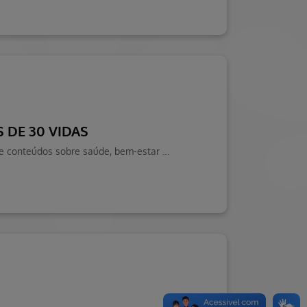
 DE 30 VIDAS
Entenda o reajuste de contratos com menos de 30 vidas na Hapvida. Visite o Blog da Saúde Hapvida, seu portal de conteúdos sobre saúde, bem-estar e muito mais!