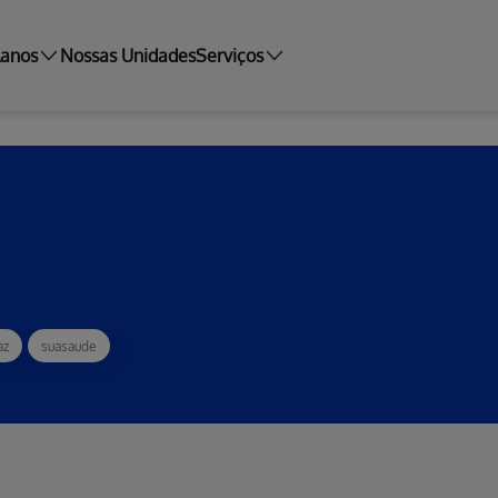
lanos
Nossas Unidades
Serviços
az
suasaude