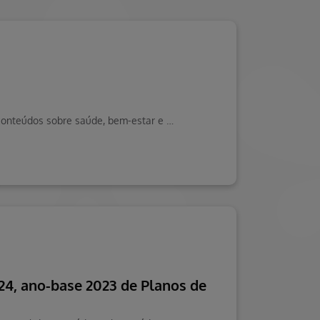
Saiba por que a Hapvida foi eleita Empresa Padrão 2016 no Ceará. Visite o Blog da Saúde Hapvida, seu portal de conteúdos sobre saúde, bem-estar e muito mais!
024, ano-base 2023 de Planos de