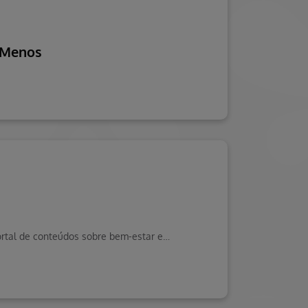
e Menos
Hapvida agora em Brasília! Saiba mais sobre nossos serviços e benefícios. Visite o Blog da Saúde Hapvida, seu portal de conteúdos sobre bem-estar e muito mais!