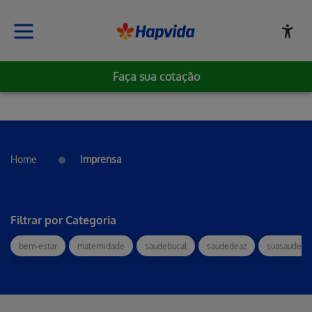
Faça sua cotação
Home
Imprensa
Filtrar por Categoria
bem-estar
maternidade
saudebucal
saudedeaz
suasaude