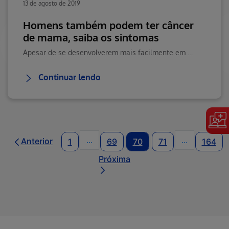
13 de agosto de 2019
Homens também podem ter câncer
de mama, saiba os sintomas
Apesar de se desenvolverem mais facilmente em mulheres, os homens tambémprecisam ficar atentos aos sinais do câncer de mama.
Continuar lendo
...
...
Anterior
1
69
70
71
164
Páginas intermediárias Usar ABA pa
Páginas int
Próxima