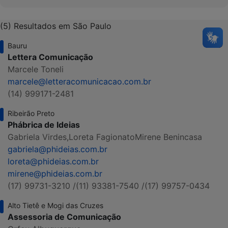
(5) Resultados em São Paulo
Bauru
Lettera Comunicação
Marcele Toneli
marcele@letteracomunicacao.com.br
(14) 999171-2481
Ribeirão Preto
Phábrica de Ideias
Gabriela Virdes,
Loreta Fagionato
Mirene Benincasa
gabriela@phideias.com.br
loreta@phideias.com.br
mirene@phideias.com.br
(17) 99731-3210 /
(11) 93381-7540 /
(17) 99757-0434
Alto Tietê e Mogi das Cruzes
Assessoria de Comunicação