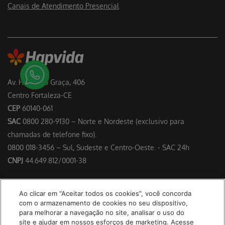
Canais de Atendimento Presencial
Av. Heráclito Graça, 406
Centro Fortaleza-CE
CEP
60140-061
SAC
0800 280-9130 – Norte e Nordeste (exclusivo para
chamadas de telefone fixo).
0800 018-3456 – Sul, Sudeste e Centro-Oeste. - SAC 24h
CNPJ
44.649.812/0001-38
Responsável Técnico: Dr. Francisco Floriano Delgado Perdigão –
Ao clicar em “Aceitar todos os cookies”, você concorda
CRM/CE 4953
com o armazenamento de cookies no seu dispositivo,
para melhorar a navegação no site, analisar o uso do
site e ajudar em nossos esforços de marketing. Acesse