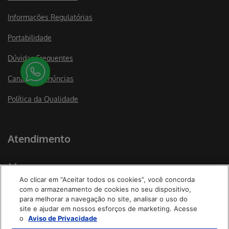
Informações Regulatórias
Portabilidade
Dúvidas Frequentes
Canal de Denúncias
Política da Qualidade
Atendimento
Ao clicar em “Aceitar todos os cookies”, você concorda
Boas-vindas
com o armazenamento de cookies no seu dispositivo,
para melhorar a navegação no site, analisar o uso do
Canais de Atendimento Saúde
site e ajudar em nossos esforços de marketing. Acesse
o
Aviso de Privacidade
Ouvidoria