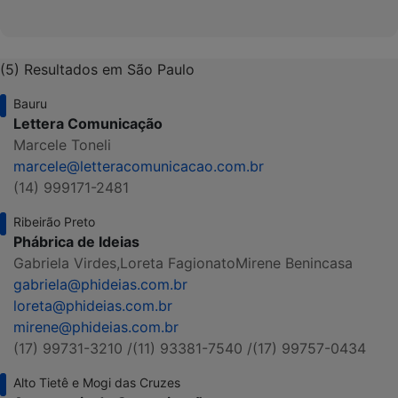
(5) Resultados em São Paulo
Bauru
Lettera Comunicação
Marcele Toneli
marcele@letteracomunicacao.com.br
(14) 999171-2481
Ribeirão Preto
Phábrica de Ideias
Gabriela Virdes,
Loreta Fagionato
Mirene Benincasa
gabriela@phideias.com.br
loreta@phideias.com.br
mirene@phideias.com.br
(17) 99731-3210 /
(11) 93381-7540 /
(17) 99757-0434
Alto Tietê e Mogi das Cruzes