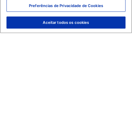
Preferências de Privacidade de Cookies
Canais de Atendimento Presencial
Aceitar todos os cookies
Av. Heráclito Graça, 406
Centro Fortaleza-CE
CEP
60140-061
SAC
0800 280-9130 – Norte e Nordeste (exclusivo para
chamadas de telefone fixo).
0800 018-3456 – Sul, Sudeste e Centro-Oeste. - SAC 24h
CNPJ
44.649.812/0001-38
Responsável Técnico: Dr. Francisco Floriano Delgado Perdigão –
CRM/CE 4953