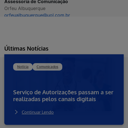
Assessoria de Comunicação
Orfeu Albuquerque
orfeualbuquerque@uol.com.br
(11) 99987-5861
São Paulo
GBR Comunicação
Luciana Menezes
Últimas Notícias
imprensa.hapvida@gbr.com.br
luciana.menezes@gbr.com.br
(11) 99179-9696
Notícia
Comunicados
Limeira, Cordeirópolis, Iracemápolis e Piracicaba
Assessoria Proimprensa
Serviço de Autorizações passam a ser
Adalberto Mansur
Rogério Rueda
realizadas pelos canais digitais
contato@proimprensa.com.br
(19) 98156-3410 /
(19) 98186-6781
Continuar Lendo