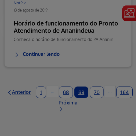
Notícia
13 de agosto de 2019
Horário de funcionamento do Pronto
Atendimento de Ananindeua
Conheça o horário de funcionamento do PA Ananindeua e planeje sua visita. Visite o Blog da Saúde Hapvida, seu portal de conteúdos sobre saúde muito mais!
Continuar lendo
...
...
Anterior
1
68
69
70
164
Páginas intermediárias Usar ABA pa
Páginas int
Próxima