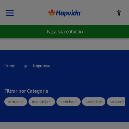
Faça sua cotação
Home
Imprensa
Filtrar por Categoria
bem-estar
maternidade
saudebucal
saudedeaz
suasaude