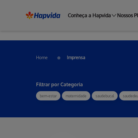
Conheça a Hapvida
Nossos P
Home
Imprensa
Filtrar por Categoria
bem-estar
maternidade
saudebucal
saudede