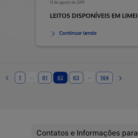
13 de agosto de 2019
LEITOS DISPONÍVEIS EM LIME
Continuar lendo
...
...
1
61
62
63
164
Páginas intermediárias Usar ABA para navega
Páginas intermediári
Contatos e Informações para