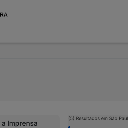
IRA
r.
as Usar ABA para navegar.
(5) Resultados em São Pau
 a Imprensa