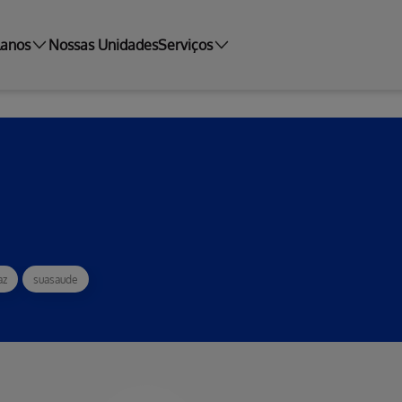
lanos
Nossas Unidades
Serviços
az
suasaude