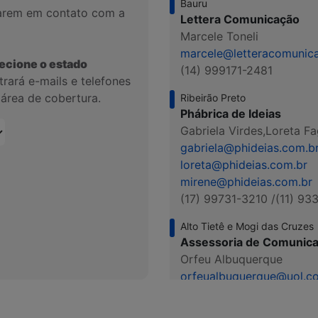
Bauru
trarem em contato com a
Lettera Comunicação
Marcele Toneli
marcele@letteracomunic
ecione o estado
(14) 999171-2481
rará e-mails e telefones
 área de cobertura.
Ribeirão Preto
Phábrica de Ideias
Gabriela Virdes,
Loreta Fa
gabriela@phideias.com.b
loreta@phideias.com.br
mirene@phideias.com.br
(17) 99731-3210 /
(11) 93
Alto Tietê e Mogi das Cruzes
Assessoria de Comunic
Orfeu Albuquerque
orfeualbuquerque@uol.c
(11) 99987-5861