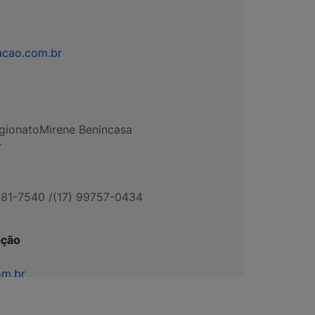
acao.com.br
gionato
Mirene Benincasa
r
381-7540 /
(17) 99757-0434
ação
om.br